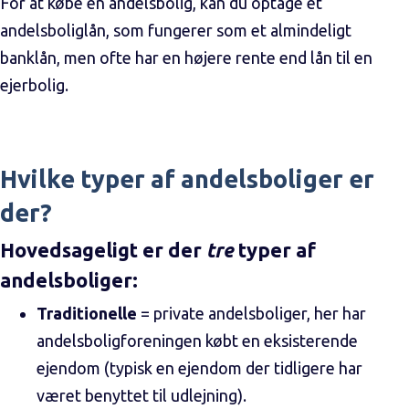
For at købe en andelsbolig, kan du optage et
andelsboliglån, som fungerer som et almindeligt
banklån, men ofte har en højere rente end lån til en
ejerbolig.
Hvilke typer af andelsboliger er
der?
Hovedsageligt er der
tre
typer af
andelsboliger:
Traditionelle
= private andelsboliger, her har
andelsboligforeningen købt en eksisterende
ejendom (typisk en ejendom der tidligere har
været benyttet til udlejning).