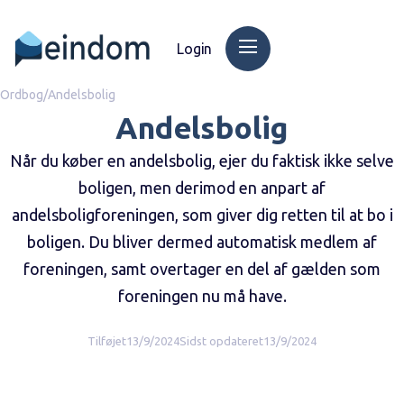
Login
Ordbog
/
Andelsbolig
Andelsbolig
Når du køber en andelsbolig, ejer du faktisk ikke selve
boligen, men derimod en anpart af
andelsboligforeningen, som giver dig retten til at bo i
boligen. Du bliver dermed automatisk medlem af
foreningen, samt overtager en del af gælden som
foreningen nu må have.
Tilføjet
13/9/2024
Sidst opdateret
13/9/2024