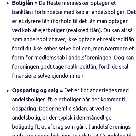
Boliglån =
De fleste mennesker optager et
banklån i forbindelse med køb af andelsboliger. Det
er et dyrere lån i forhold til det lån man optager
ved køb af ejerboliger (realkreditlån). Du kan altså
som andelsbolighaver, ikke optage et realkreditlån
fordi du ikke køber selve boligen, men nærmere et
form for medlemskab i andelsforeningen. Dog kan
foreningen godt tage realkreditlån, fordi de skal
finansiere selve ejendommen.
Opsparing og salg =
Det er lidt anderledes med
andelsboliger ift. ejerboliger når det kommer til
opsparing. Det er nemlig sådan, at ved en
andelsbolig, er der typisk i den månedlige
boligudgift, et afdrag som går til andelsforenings
gæld, og denne bidrager typisk til at få andelen til