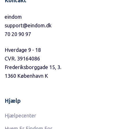
Kontakt
eindom
support@eindom.dk
70 20 90 97
Hverdage 9 - 18
CVR. 39164086
Frederiksborggade 15, 3.
1360 København K
Hjælp
Hjælpecenter
Hvem Er Eindom For