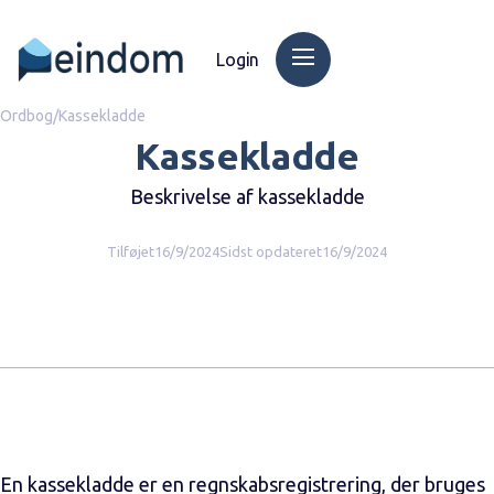
Login
Ordbog
/
Kassekladde
Kassekladde
Beskrivelse af kassekladde
Tilføjet
16/9/2024
Sidst opdateret
16/9/2024
En kassekladde er en regnskabsregistrering, der bruges