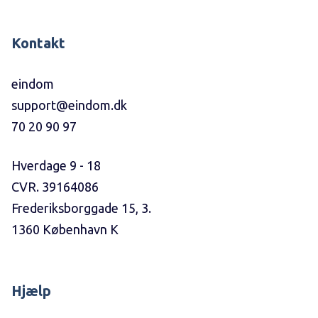
Kontakt
eindom
support@eindom.dk
70 20 90 97
Hverdage 9 - 18
CVR. 39164086
Frederiksborggade 15, 3.
1360 København K
Hjælp