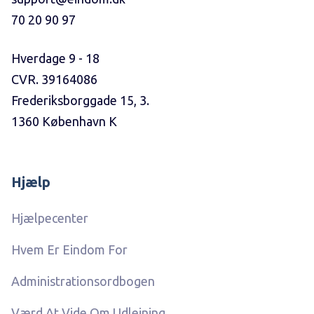
70 20 90 97
Hverdage 9 - 18
CVR. 39164086
Frederiksborggade 15, 3.
1360 København K
Hjælp
Hjælpecenter
Hvem Er Eindom For
Administrationsordbogen
Værd At Vide Om Udlejning