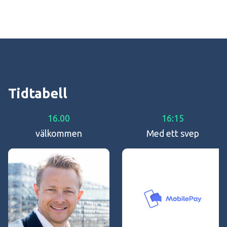
Tidtabell
16.00
16:15
välkommen
Med ett svep