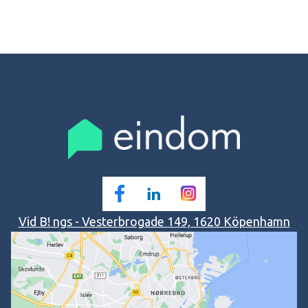
Vid B! ngs - Vesterbrogade 149, 1620 Köpenhamn