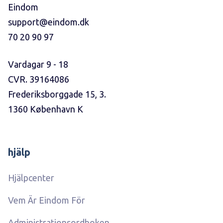
Eindom
support@eindom.dk
70 20 90 97
Vardagar 9 - 18
CVR. 39164086
Frederiksborggade 15, 3.
1360 København K
hjälp
Hjälpcenter
Vem Är Eindom För
Administrationsordboken