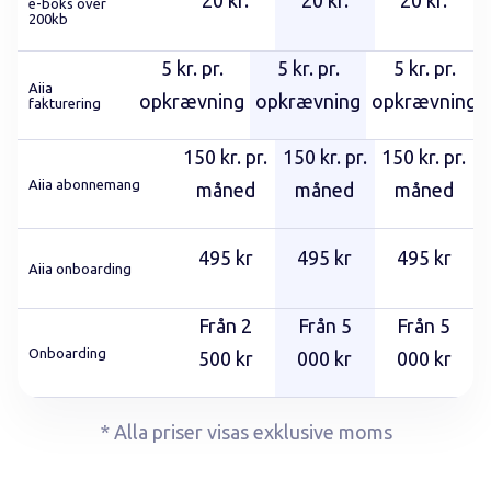
20 kr.
20 kr.
20 kr.
e-boks over
200kb
5 kr. pr.
5 kr. pr.
5 kr. pr.
Aiia
opkrævning
opkrævning
opkrævning
fakturering
150 kr. pr.
150 kr. pr.
150 kr. pr.
Aiia abonnemang
måned
måned
måned
495 kr
495 kr
495 kr
Aiia onboarding
Från 2
Från 5
Från 5
Onboarding
500 kr
000 kr
000 kr
* Alla priser visas exklusive moms