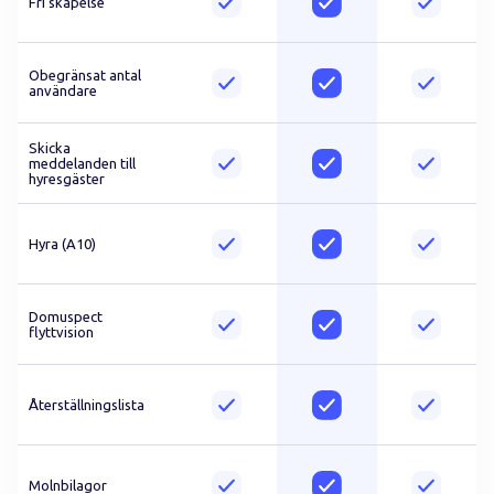
Fri skapelse
Obegränsat antal
användare
Skicka
meddelanden till
hyresgäster
Hyra (A10)
Domuspect
flyttvision
Återställningslista
Molnbilagor