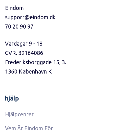
Eindom
support@eindom.dk
70 20 90 97
Vardagar 9 - 18
CVR. 39164086
Frederiksborggade 15, 3.
1360 København K
hjälp
Hjälpcenter
Vem Är Eindom För