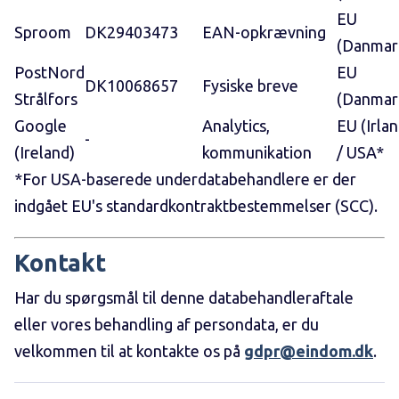
EU
Sproom
DK29403473
EAN-opkrævning
(Danmar
PostNord
EU
DK10068657
Fysiske breve
Strålfors
(Danmar
Google
Analytics,
EU (Irlan
-
(Ireland)
kommunikation
/ USA*
*For USA-baserede underdatabehandlere er der
indgået EU's standardkontraktbestemmelser (SCC).
Kontakt
Har du spørgsmål til denne databehandleraftale
eller vores behandling af persondata, er du
velkommen til at kontakte os på
gdpr@eindom.dk
.