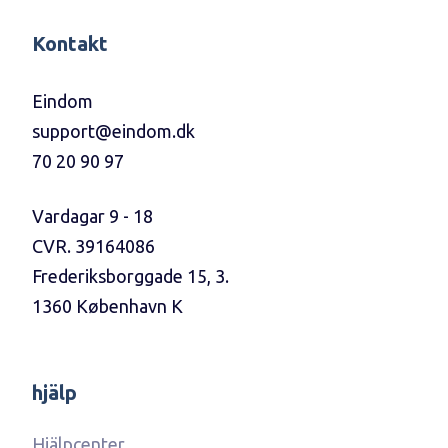
Kontakt
Eindom
support@eindom.dk
70 20 90 97
Vardagar 9 - 18
CVR. 39164086
Frederiksborggade 15, 3.
1360 København K
hjälp
Hjälpcenter