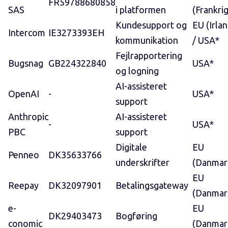
FR59788680858
SAS
i platformen
(Frankrig
Kundesupport og
EU (Irlan
Intercom
IE3273393EH
kommunikation
/ USA*
Fejlrapportering
Bugsnag
GB224322840
USA*
og logning
AI-assisteret
OpenAI
-
USA*
support
Anthropic
AI-assisteret
-
USA*
PBC
support
Digitale
EU
Penneo
DK35633766
underskrifter
(Danmar
EU
Reepay
DK32097901
Betalingsgateway
(Danmar
e-
EU
DK29403473
Bogføring
conomic
(Danmar