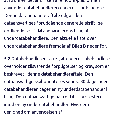
5.1
Som en del af driften af eindom-platformen
anvender databehandleren underdatabehandlere.
Denne databehandleraftale udgør den
dataansvarliges forudgående generelle skriftlige
godkendelse af databehandlerens brug af
underdatabehandlere. Den aktuelle liste over
underdatabehandlere fremgår af Bilag B nedenfor.
5.2
Databehandleren sikrer, at underdatabehandlere
overholder tilsvarende forpligtelser og krav, som er
beskrevet i denne databehandleraftale. Den
dataansvarlige skal orienteres senest 30 dage inden,
databehandleren tager en ny underdatabehandler i
brug. Den dataansvarlige har ret til at protestere
imod en ny underdatabehandler. Hvis der er
uenighed om anvendelsen af