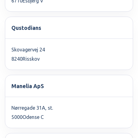
6710
Esbjerg V
Qustodians
Skovagervej 24
8240
Risskov
Manelia ApS
Nørregade 31A, st.
5000
Odense C