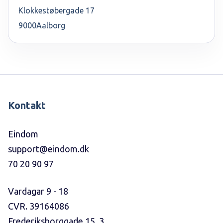
Klokkestøbergade 17
9000
Aalborg
Kontakt
Eindom
support@eindom.dk
70 20 90 97
Vardagar 9 - 18
CVR. 39164086
Frederiksborggade 15, 3.