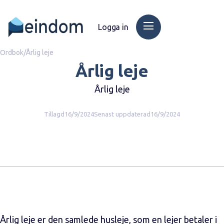
Logga in
Ordbok
/
Årlig leje
Årlig leje
Årlig leje
Tillagd
16/9/2024
Senast uppdaterad
16/9/2024
Årlig leje er den samlede husleje, som en lejer betaler i