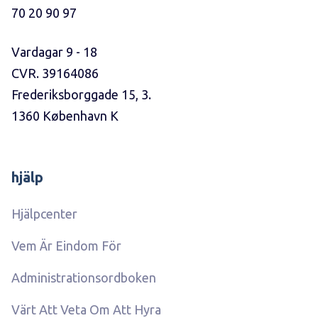
70 20 90 97
Vardagar 9 - 18
CVR. 39164086
Frederiksborggade 15, 3.
1360 København K
hjälp
Hjälpcenter
Vem Är Eindom För
Administrationsordboken
Värt Att Veta Om Att Hyra