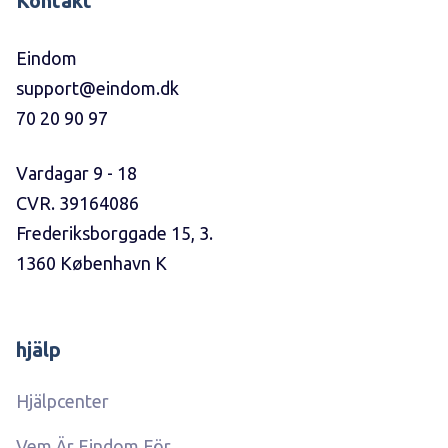
Kontakt
Eindom
support@eindom.dk
70 20 90 97
Vardagar 9 - 18
CVR. 39164086
Frederiksborggade 15, 3.
1360 København K
hjälp
Hjälpcenter
Vem Är Eindom För